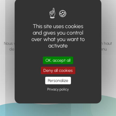
vous cherchez à
accéder n'existe
pas... ou plus.
This site uses cookies
and gives you control
over what you want to
Nous vous invitons à utiliser le moteur de recherche en haut
activate
de page, ou à utiliser le menu pour trouver le contenu
recherché.
OK, accept all
Retour à l'accueil
Deny all cookies
Personalize
Privacy policy