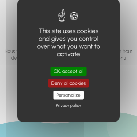
vous cherchez à
accéder n'existe
pas... ou plus.
This site uses cookies
and gives you control
over what you want to
Nous vous invitons à utiliser le moteur de recherche en haut
activate
de page, ou à utiliser le menu pour trouver le contenu
recherché.
OK, accept all
Retour à l'accueil
Deny all cookies
Personalize
Privacy policy