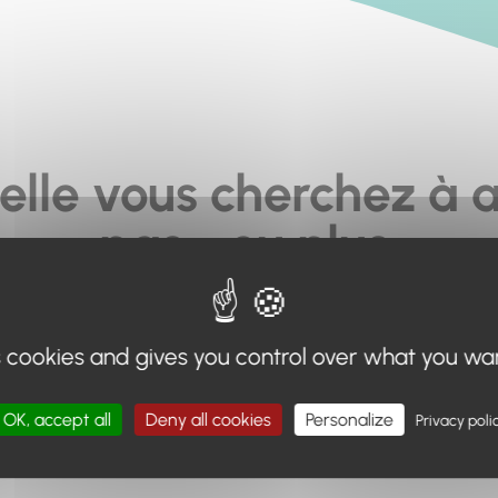
elle vous cherchez à a
pas... ou plus.
moteur de recherche en haut de page, ou à utiliser le menu 
s cookies and gives you control over what you wa
Retour à l'accueil
OK, accept all
Deny all cookies
Personalize
Privacy poli