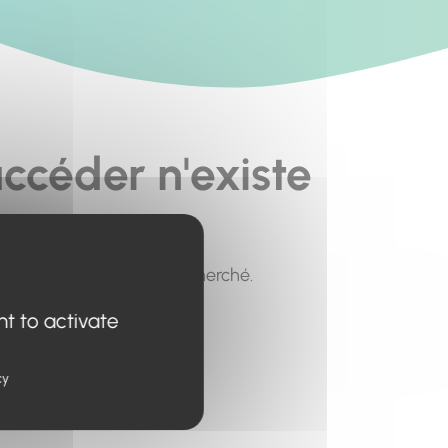
ccéder n'existe
pour trouver le contenu recherché.
nt to activate
cy