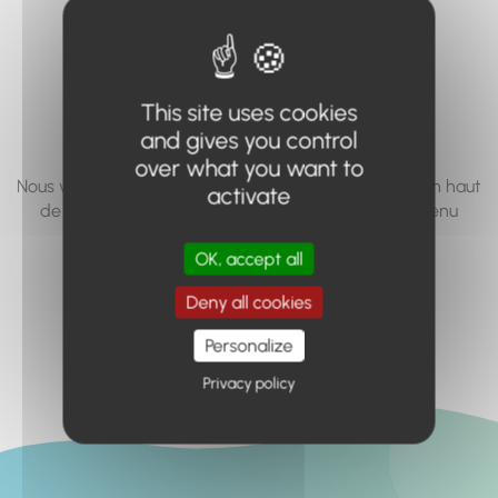
vous cherchez à
accéder n'existe
pas... ou plus.
This site uses cookies
and gives you control
over what you want to
Nous vous invitons à utiliser le moteur de recherche en haut
activate
de page, ou à utiliser le menu pour trouver le contenu
recherché.
OK, accept all
Retour à l'accueil
Deny all cookies
Personalize
Privacy policy