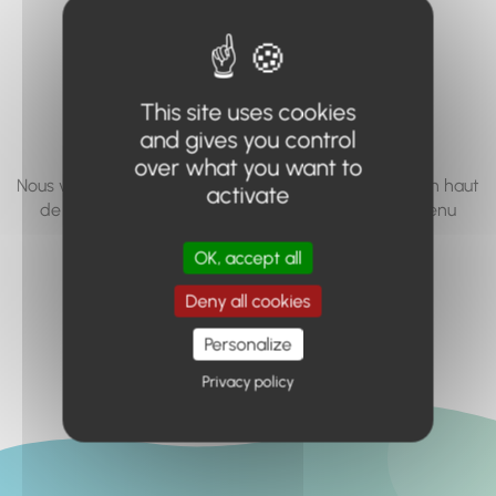
vous cherchez à
accéder n'existe
pas... ou plus.
This site uses cookies
and gives you control
over what you want to
Nous vous invitons à utiliser le moteur de recherche en haut
activate
de page, ou à utiliser le menu pour trouver le contenu
recherché.
OK, accept all
Retour à l'accueil
Deny all cookies
Personalize
Privacy policy