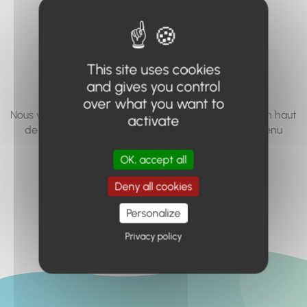
vous cherchez à
accéder n'existe
pas... ou plus.
This site uses cookies
and gives you control
over what you want to
Nous vous invitons à utiliser le moteur de recherche en haut
activate
de page, ou à utiliser le menu pour trouver le contenu
recherché.
OK, accept all
Retour à l'accueil
Deny all cookies
Personalize
Privacy policy