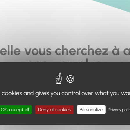
elle vous cherchez à a
pas... ou plus.
moteur de recherche en haut de page, ou à utiliser le menu 
s cookies and gives you control over what you wa
Retour à l'accueil
OK, accept all
Deny all cookies
Personalize
Privacy poli