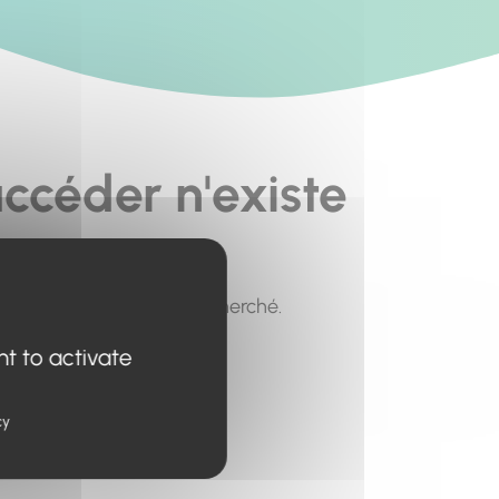
ccéder n'existe
pour trouver le contenu recherché.
nt to activate
cy