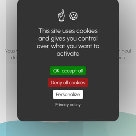
vous cherchez à
accéder n'existe
pas... ou plus.
This site uses cookies
and gives you control
over what you want to
Nous vous invitons à utiliser le moteur de recherche en haut
activate
de page, ou à utiliser le menu pour trouver le contenu
recherché.
OK, accept all
Retour à l'accueil
Deny all cookies
Personalize
Privacy policy