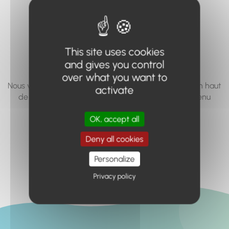
vous cherchez à
accéder n'existe
pas... ou plus.
This site uses cookies
and gives you control
over what you want to
Nous vous invitons à utiliser le moteur de recherche en haut
activate
de page, ou à utiliser le menu pour trouver le contenu
recherché.
OK, accept all
Retour à l'accueil
Deny all cookies
Personalize
Privacy policy