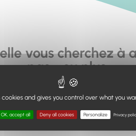
elle vous cherchez à a
pas... ou plus.
moteur de recherche en haut de page, ou à utiliser le menu 
s cookies and gives you control over what you wa
Retour à l'accueil
OK, accept all
Deny all cookies
Personalize
Privacy poli