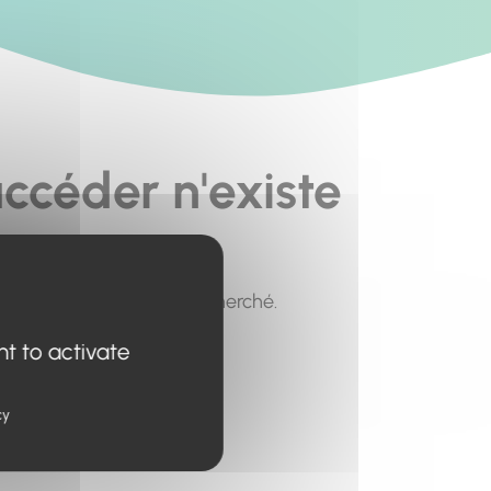
ccéder n'existe
pour trouver le contenu recherché.
nt to activate
cy