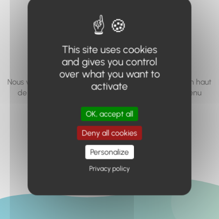
vous cherchez à
accéder n'existe
pas... ou plus.
This site uses cookies
and gives you control
over what you want to
Nous vous invitons à utiliser le moteur de recherche en haut
activate
de page, ou à utiliser le menu pour trouver le contenu
recherché.
OK, accept all
Retour à l'accueil
Deny all cookies
Personalize
Privacy policy