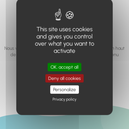
vous cherchez à
accéder n'existe
pas... ou plus.
This site uses cookies
and gives you control
over what you want to
Nous vous invitons à utiliser le moteur de recherche en haut
activate
de page, ou à utiliser le menu pour trouver le contenu
recherché.
OK, accept all
Retour à l'accueil
Deny all cookies
Personalize
Privacy policy