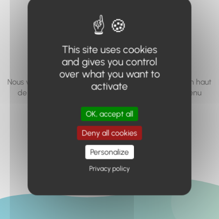
vous cherchez à
accéder n'existe
pas... ou plus.
This site uses cookies
and gives you control
over what you want to
Nous vous invitons à utiliser le moteur de recherche en haut
activate
de page, ou à utiliser le menu pour trouver le contenu
recherché.
OK, accept all
Retour à l'accueil
Deny all cookies
Personalize
Privacy policy