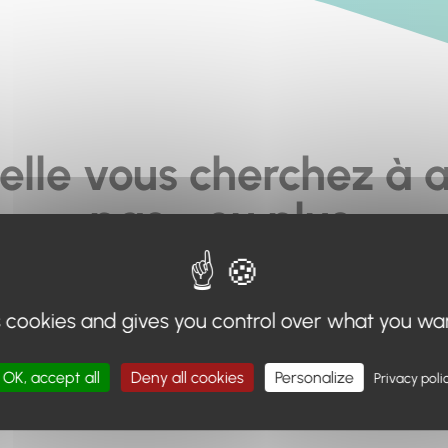
elle vous cherchez à a
pas... ou plus.
moteur de recherche en haut de page, ou à utiliser le menu 
s cookies and gives you control over what you wa
Retour à l'accueil
OK, accept all
Deny all cookies
Personalize
Privacy poli