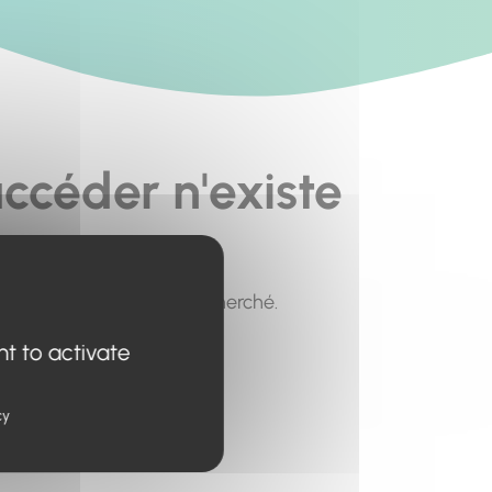
ccéder n'existe
pour trouver le contenu recherché.
nt to activate
cy