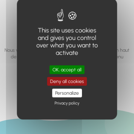
vous cherchez à
accéder n'existe
pas... ou plus.
This site uses cookies
and gives you control
over what you want to
Nous vous invitons à utiliser le moteur de recherche en haut
activate
de page, ou à utiliser le menu pour trouver le contenu
recherché.
OK, accept all
Retour à l'accueil
Deny all cookies
Personalize
Privacy policy