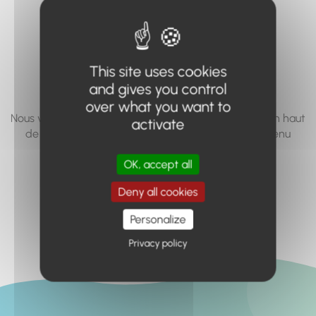
vous cherchez à
accéder n'existe
pas... ou plus.
This site uses cookies
and gives you control
over what you want to
Nous vous invitons à utiliser le moteur de recherche en haut
activate
de page, ou à utiliser le menu pour trouver le contenu
recherché.
OK, accept all
Retour à l'accueil
Deny all cookies
Personalize
Privacy policy