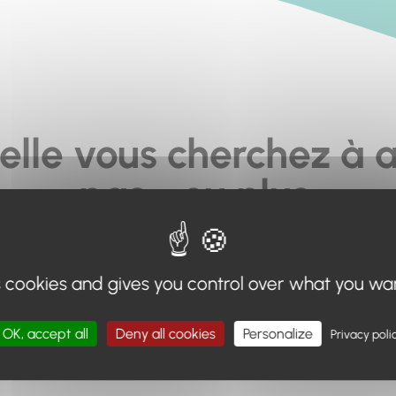
elle vous cherchez à a
pas... ou plus.
moteur de recherche en haut de page, ou à utiliser le menu 
s cookies and gives you control over what you wa
Retour à l'accueil
OK, accept all
Deny all cookies
Personalize
Privacy poli