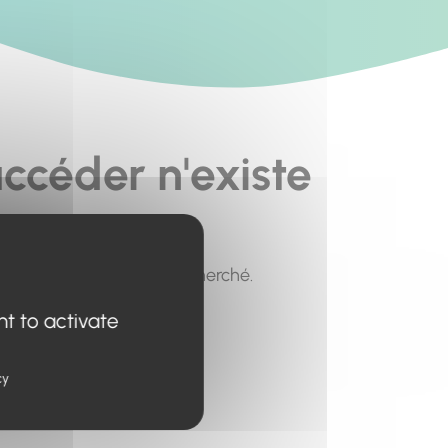
ccéder n'existe
pour trouver le contenu recherché.
nt to activate
cy