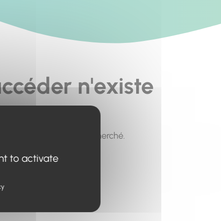
ccéder n'existe
pour trouver le contenu recherché.
nt to activate
cy