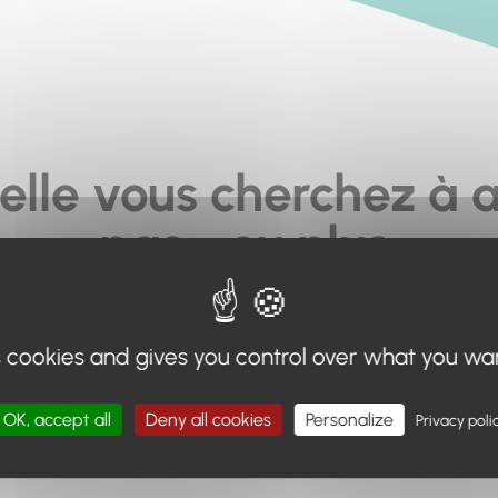
elle vous cherchez à a
pas... ou plus.
moteur de recherche en haut de page, ou à utiliser le menu 
s cookies and gives you control over what you wa
Retour à l'accueil
OK, accept all
Deny all cookies
Personalize
Privacy poli