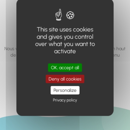
vous cherchez à
accéder n'existe
pas... ou plus.
This site uses cookies
and gives you control
over what you want to
Nous vous invitons à utiliser le moteur de recherche en haut
activate
de page, ou à utiliser le menu pour trouver le contenu
recherché.
OK, accept all
Retour à l'accueil
Deny all cookies
Personalize
Privacy policy