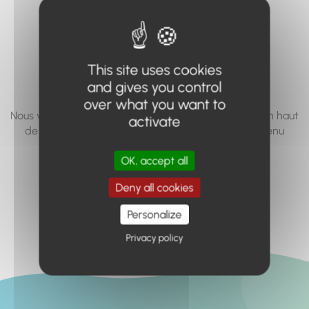
vous cherchez à
accéder n'existe
pas... ou plus.
This site uses cookies
and gives you control
over what you want to
Nous vous invitons à utiliser le moteur de recherche en haut
activate
de page, ou à utiliser le menu pour trouver le contenu
recherché.
OK, accept all
Retour à l'accueil
Deny all cookies
Personalize
Privacy policy