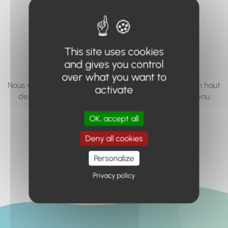
vous cherchez à
accéder n'existe
pas... ou plus.
This site uses cookies
and gives you control
over what you want to
Nous vous invitons à utiliser le moteur de recherche en haut
activate
de page, ou à utiliser le menu pour trouver le contenu
recherché.
OK, accept all
Retour à l'accueil
Deny all cookies
Personalize
Privacy policy