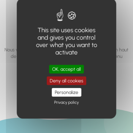
vous cherchez à
accéder n'existe
pas... ou plus.
This site uses cookies
and gives you control
over what you want to
Nous vous invitons à utiliser le moteur de recherche en haut
activate
de page, ou à utiliser le menu pour trouver le contenu
recherché.
OK, accept all
Retour à l'accueil
Deny all cookies
Personalize
Privacy policy