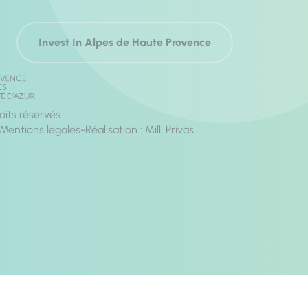
Invest In Alpes de Haute Provence
its réservés
Mentions légales
Réalisation :
Mill, Privas