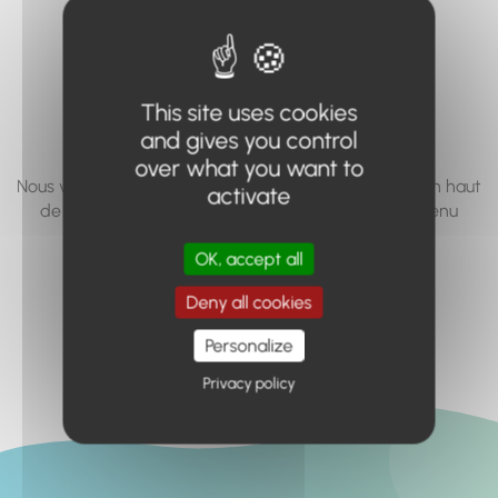
vous cherchez à
accéder n'existe
pas... ou plus.
This site uses cookies
and gives you control
over what you want to
Nous vous invitons à utiliser le moteur de recherche en haut
activate
de page, ou à utiliser le menu pour trouver le contenu
recherché.
OK, accept all
Retour à l'accueil
Deny all cookies
Personalize
Privacy policy