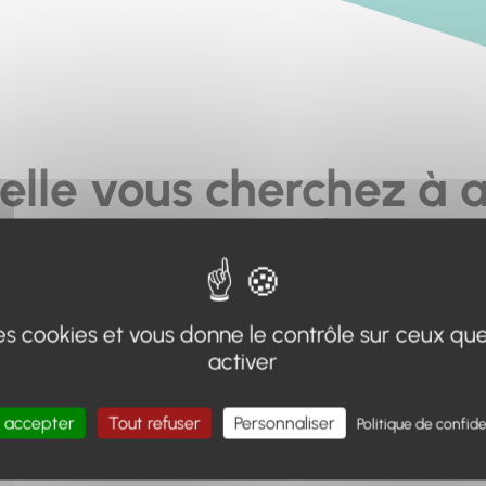
elle vous cherchez à a
pas... ou plus.
moteur de recherche en haut de page, ou à utiliser le menu 
 des cookies et vous donne le contrôle sur ceux qu
Retour à l'accueil
activer
 accepter
Tout refuser
Personnaliser
Politique de confide