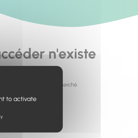
ccéder n'existe
pour trouver le contenu recherché.
nt to activate
cy