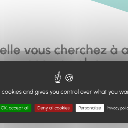
elle vous cherchez à a
pas... ou plus.
moteur de recherche en haut de page, ou à utiliser le menu 
s cookies and gives you control over what you wa
Retour à l'accueil
OK, accept all
Deny all cookies
Personalize
Privacy poli