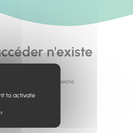
ccéder n'existe
pour trouver le contenu recherché.
nt to activate
cy