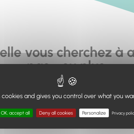
elle vous cherchez à a
pas... ou plus.
moteur de recherche en haut de page, ou à utiliser le menu 
s cookies and gives you control over what you wa
Retour à l'accueil
OK, accept all
Deny all cookies
Personalize
Privacy poli