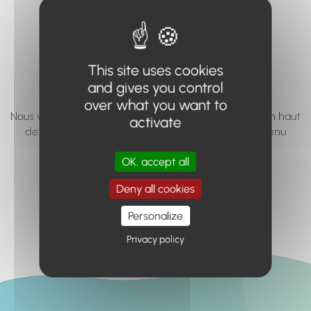
vous cherchez à
accéder n'existe
pas... ou plus.
This site uses cookies
and gives you control
over what you want to
Nous vous invitons à utiliser le moteur de recherche en haut
activate
de page, ou à utiliser le menu pour trouver le contenu
recherché.
OK, accept all
Retour à l'accueil
Deny all cookies
Personalize
Privacy policy