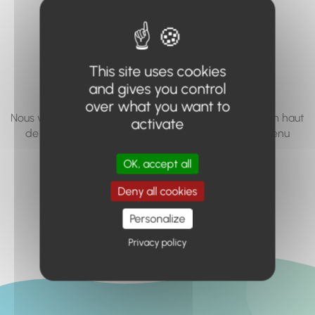
vous cherchez à
accéder n'existe
pas... ou plus.
This site uses cookies
and gives you control
over what you want to
Nous vous invitons à utiliser le moteur de recherche en haut
activate
de page, ou à utiliser le menu pour trouver le contenu
recherché.
OK, accept all
Retour à l'accueil
Deny all cookies
Personalize
Privacy policy