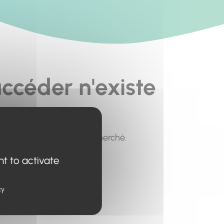
ccéder n'existe
pour trouver le contenu recherché.
nt to activate
cy