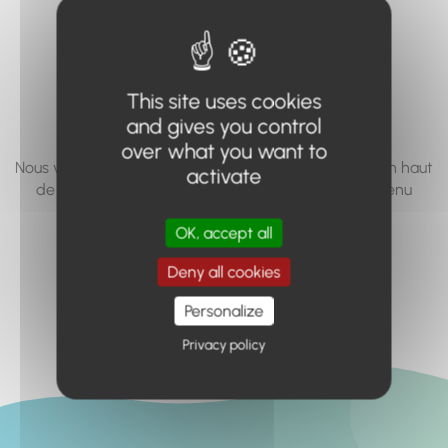
vous cherchez à
accéder n'existe
pas... ou plus.
This site uses cookies
and gives you control
over what you want to
Nous vous invitons à utiliser le moteur de recherche en haut
activate
de page, ou à utiliser le menu pour trouver le contenu
recherché.
OK, accept all
Retour à l'accueil
Deny all cookies
Personalize
Privacy policy