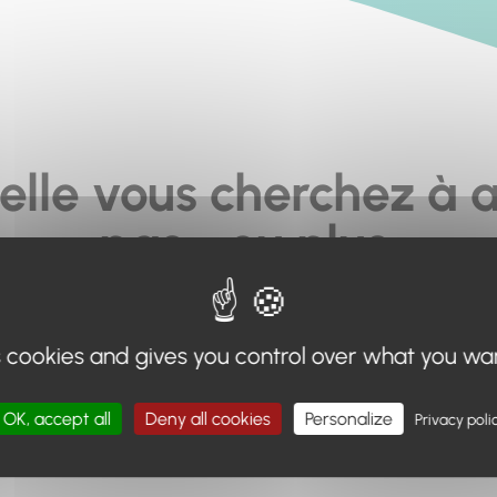
elle vous cherchez à a
pas... ou plus.
moteur de recherche en haut de page, ou à utiliser le menu 
s cookies and gives you control over what you wa
Retour à l'accueil
OK, accept all
Deny all cookies
Personalize
Privacy poli