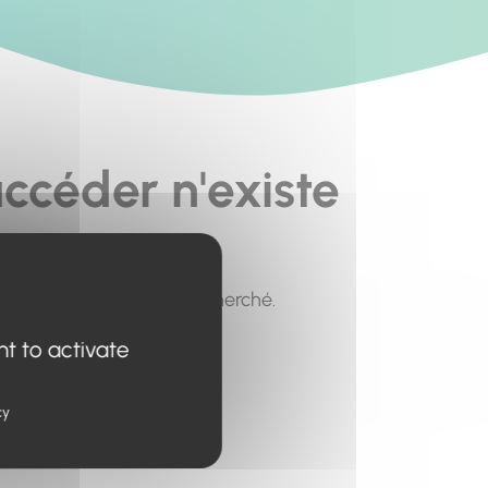
ccéder n'existe
pour trouver le contenu recherché.
nt to activate
cy