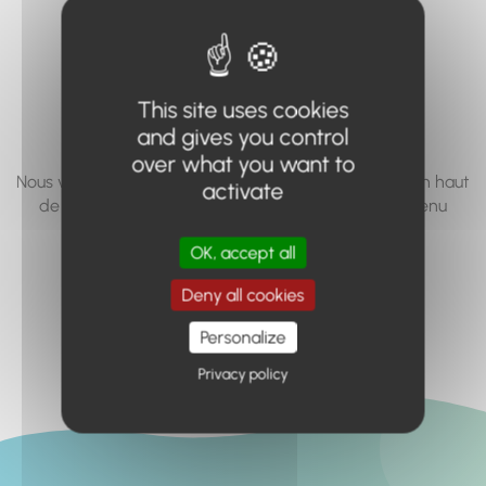
vous cherchez à
accéder n'existe
pas... ou plus.
This site uses cookies
and gives you control
over what you want to
Nous vous invitons à utiliser le moteur de recherche en haut
activate
de page, ou à utiliser le menu pour trouver le contenu
recherché.
OK, accept all
Retour à l'accueil
Deny all cookies
Personalize
Privacy policy