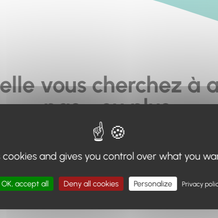
elle vous cherchez à a
pas... ou plus.
moteur de recherche en haut de page, ou à utiliser le menu 
s cookies and gives you control over what you wa
Retour à l'accueil
OK, accept all
Deny all cookies
Personalize
Privacy poli