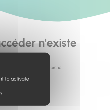
ccéder n'existe
pour trouver le contenu recherché.
nt to activate
cy