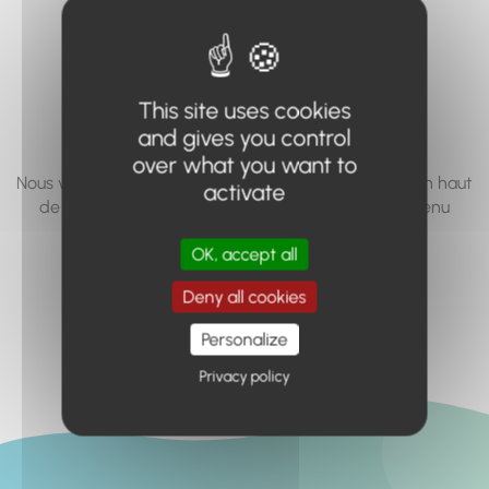
vous cherchez à
accéder n'existe
pas... ou plus.
This site uses cookies
and gives you control
over what you want to
Nous vous invitons à utiliser le moteur de recherche en haut
activate
de page, ou à utiliser le menu pour trouver le contenu
recherché.
OK, accept all
Retour à l'accueil
Deny all cookies
Personalize
Privacy policy