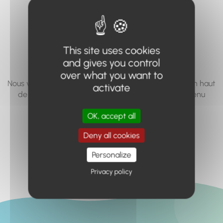
vous cherchez à
accéder n'existe
pas... ou plus.
This site uses cookies
and gives you control
over what you want to
Nous vous invitons à utiliser le moteur de recherche en haut
activate
de page, ou à utiliser le menu pour trouver le contenu
recherché.
OK, accept all
Retour à l'accueil
Deny all cookies
Personalize
Privacy policy