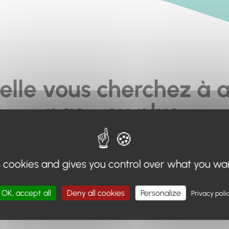
elle vous cherchez à a
pas... ou plus.
moteur de recherche en haut de page, ou à utiliser le menu 
s cookies and gives you control over what you wa
Retour à l'accueil
OK, accept all
Deny all cookies
Personalize
Privacy poli