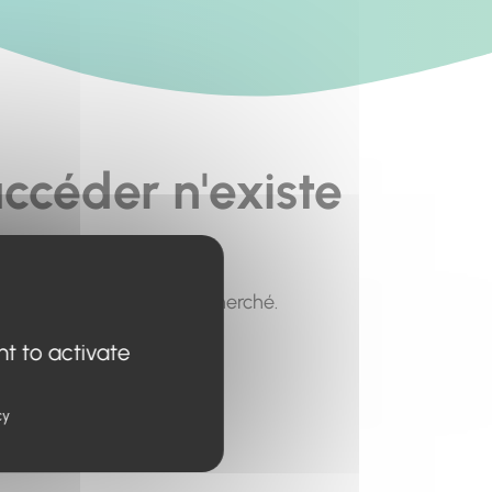
ccéder n'existe
pour trouver le contenu recherché.
nt to activate
cy