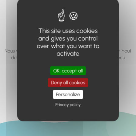
vous cherchez à
accéder n'existe
pas... ou plus.
This site uses cookies
and gives you control
over what you want to
Nous vous invitons à utiliser le moteur de recherche en haut
activate
de page, ou à utiliser le menu pour trouver le contenu
recherché.
OK, accept all
Retour à l'accueil
Deny all cookies
Personalize
Privacy policy