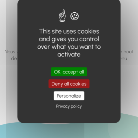
vous cherchez à
accéder n'existe
pas... ou plus.
This site uses cookies
and gives you control
over what you want to
Nous vous invitons à utiliser le moteur de recherche en haut
activate
de page, ou à utiliser le menu pour trouver le contenu
recherché.
OK, accept all
Retour à l'accueil
Deny all cookies
Personalize
Privacy policy