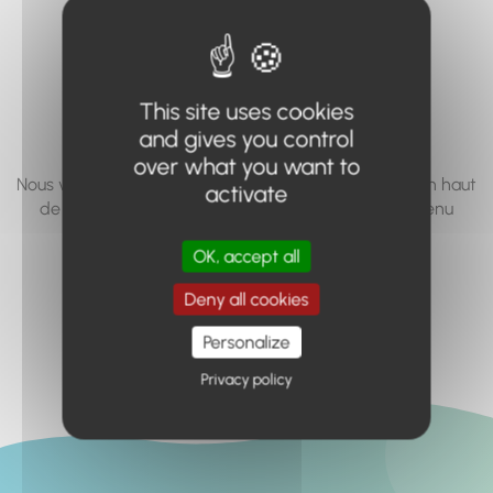
vous cherchez à
accéder n'existe
pas... ou plus.
This site uses cookies
and gives you control
over what you want to
Nous vous invitons à utiliser le moteur de recherche en haut
activate
de page, ou à utiliser le menu pour trouver le contenu
recherché.
OK, accept all
Retour à l'accueil
Deny all cookies
Personalize
Privacy policy