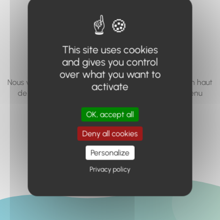
vous cherchez à
accéder n'existe
pas... ou plus.
This site uses cookies
and gives you control
over what you want to
Nous vous invitons à utiliser le moteur de recherche en haut
activate
de page, ou à utiliser le menu pour trouver le contenu
recherché.
OK, accept all
Retour à l'accueil
Deny all cookies
Personalize
Privacy policy