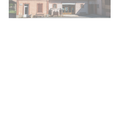
Musée intercommunal de la Distillerie
Barrême
1
2
Page :
Page :
Page suivante : 2