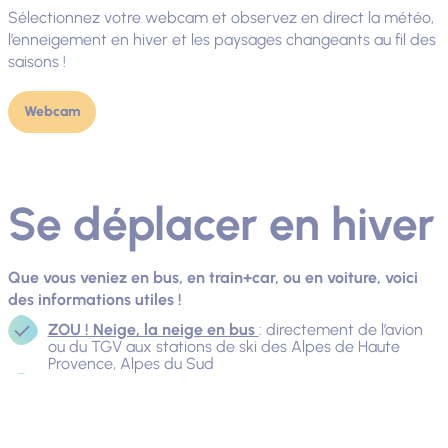
Sélectionnez votre webcam et observez en direct la météo,
l’enneigement en hiver et les paysages changeants au fil des
saisons !
Webcam
Se déplacer en hiver
Que vous veniez en bus, en train+car, ou en voiture, voici
des informations utiles !
ZOU ! Neige, la neige en bus
: directement de l’avion
ou du TGV aux stations de ski des Alpes de Haute
Provence, Alpes du Sud
Le Val d'Allos en train + bus
, vous emmène vers les
stations de ski du Val d’Allos durant toute la saison
d’hiver. Au départ de Nice et Digne-les-Bains
Etat des routes
: N’hésitez pas à consulter le site