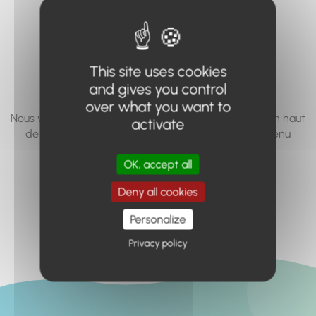
vous cherchez à
accéder n'existe
pas... ou plus.
This site uses cookies
and gives you control
over what you want to
Nous vous invitons à utiliser le moteur de recherche en haut
activate
de page, ou à utiliser le menu pour trouver le contenu
recherché.
OK, accept all
Retour à l'accueil
Deny all cookies
Personalize
Privacy policy