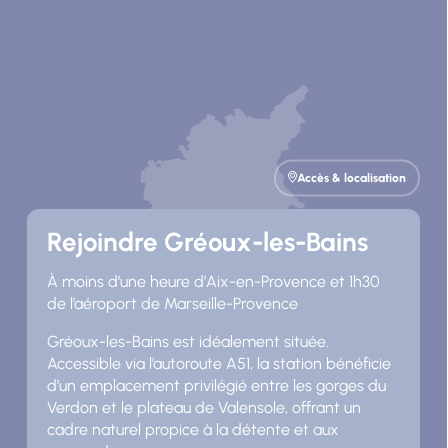
Accès & localisation
Rejoindre Gréoux-les-Bains
À moins d’une heure d’Aix-en-Provence et 1h30
de l’aéroport de Marseille-Provence
Gréoux-les-Bains est idéalement située.
Accessible via l’autoroute A51, la station bénéficie
d’un emplacement privilégié entre les gorges du
Verdon et le plateau de Valensole, offrant un
cadre naturel propice à la détente et aux