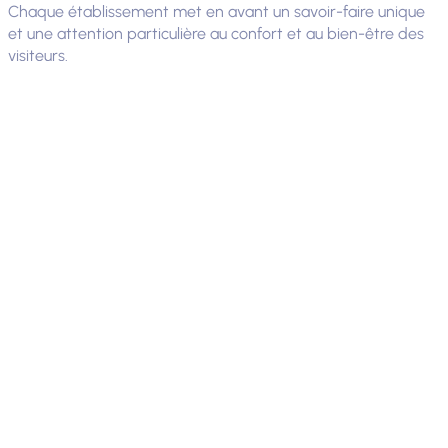
Chaque établissement met en avant un savoir-faire unique
et une attention particulière au confort et au bien-être des
visiteurs.
Idée séjour à
Gréoux-les-Bains
Une idée de séjours conçue par nos soins pour vous
faire découvrir la ville sous différentes facettes... Une
escapade à vivre en couple ou en solo.