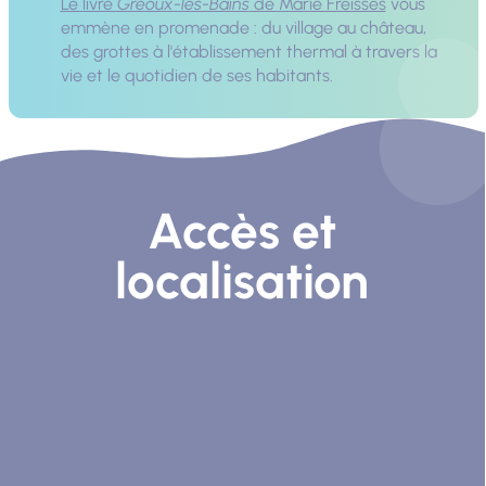
Le livre
Gréoux-les-Bains
de Marie Freisses
vous
emmène en promenade : du village au château,
des grottes à l'établissement thermal à travers la
vie et le quotidien de ses habitants.
Accès et
localisation