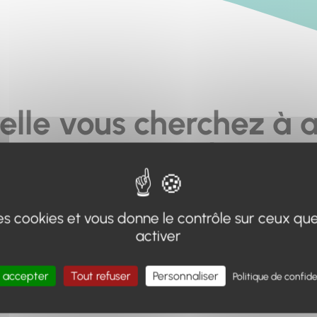
elle vous cherchez à a
pas... ou plus.
moteur de recherche en haut de page, ou à utiliser le menu 
 des cookies et vous donne le contrôle sur ceux qu
Retour à l'accueil
activer
 accepter
Tout refuser
Personnaliser
Politique de confide