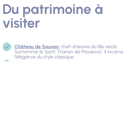
Du patrimoine à
visiter
Château de Sauvan
, chef-d'œuvre du 18e siècle.
Surnommé le "petit Trianon de Provence", il incarne
l'élégance du style classique.
Château d’Allemagne-en-Provence
, un édifice mi-
féodal, mi-Renaissance. Classé monument historique, il
se distingue par son architecture unique et son parc.
Le
Château de Château-Arnoux
dans le Val de
Durance, un joyau du 16e siècle. Admirez son escalier à
vis majestueux et flânez dans son parc verdoyant.
Le
Château des Templiers
, construit au 12e siècle,
surplombe le village de Gréoux-les-Bains. Un
panorama exceptionnel vous y attend.
Citadelle de Forcalquier
, érigée sur les vestiges du
château des comtes de Forcalquier. Profitez d'une vue
panoramique sur le Luberon et la montagne de Lure.
La Rotonde de Simiane et son château médiéval
,