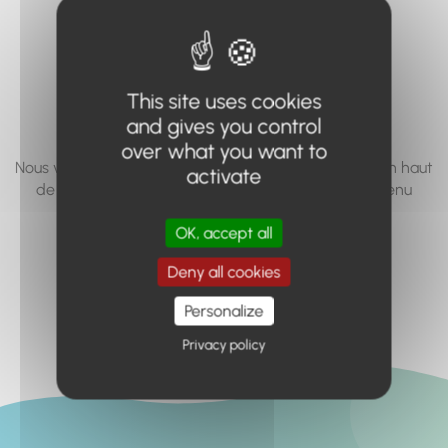
vous cherchez à
accéder n'existe
pas... ou plus.
This site uses cookies
and gives you control
over what you want to
Nous vous invitons à utiliser le moteur de recherche en haut
activate
de page, ou à utiliser le menu pour trouver le contenu
recherché.
OK, accept all
Retour à l'accueil
Deny all cookies
Personalize
Privacy policy